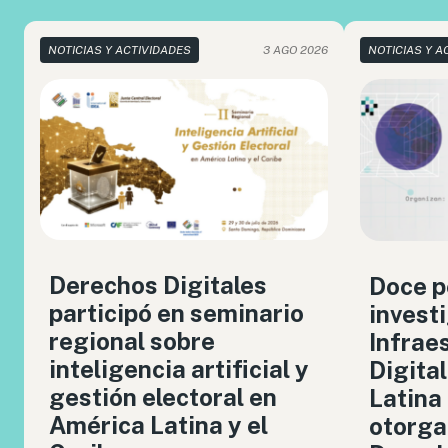
NOTICIAS Y ACTIVIDADES
3 AGO 2026
NOTICIAS Y A
Derechos Digitales
Doce p
participó en seminario
invest
regional sobre
Infrae
inteligencia artificial y
Digita
gestión electoral en
Latina
América Latina y el
otorga