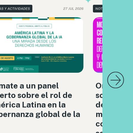
AS Y ACTIVIDADES
27 JUL 2026
NOTICIAS Y ACTIVIDA
mate a un panel
Organizac
erto sobre el rol de
sociedad c
rica Latina en la
debatimo
ernanza global de la
moderaci
contenido