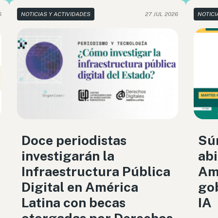
6
NOTICIAS Y ACTIVIDADES
27 JUL 2026
NOTICI
Doce periodistas
Sú
investigarán la
abi
Infraestructura Pública
Amé
Digital en América
gob
Latina con becas
IA