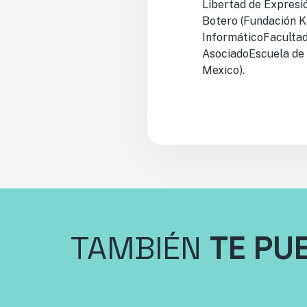
Libertad de Expresió
Botero (Fundación K
InformáticoFacultad
AsociadoEscuela de 
Mexico).
TAMBIÉN
TE PU