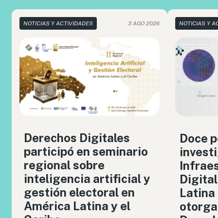
NOTICIAS Y ACTIVIDADES
3 AGO 2026
NOTICIAS Y A
Derechos Digitales
Doce p
participó en seminario
invest
regional sobre
Infrae
inteligencia artificial y
Digita
gestión electoral en
Latina
América Latina y el
otorga