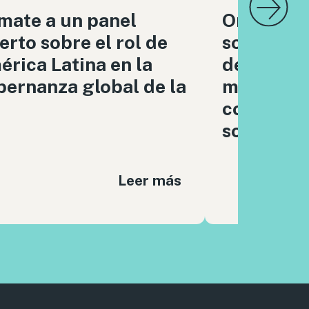
mate a un panel
Organizac
erto sobre el rol de
sociedad c
rica Latina en la
debatimo
ernanza global de la
moderaci
contenido
sociales
Leer más