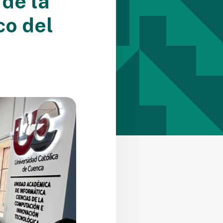
 de la
co del