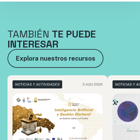
TAMBIÉN
TE PUEDE
INTERESAR
Explora nuestros recursos
NOTICIAS Y ACTIVIDADES
3 AGO 2026
NOTICIAS Y A