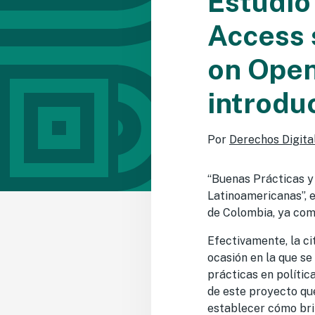
Estudio
Access 
on Open
introdu
Por
Derechos Digita
“Buenas Prácticas y
Latinoamericanas”, 
de Colombia, ya comi
Efectivamente, la ci
ocasión en la que se
prácticas en polític
de este proyecto qu
establecer cómo brin