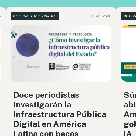
6
NOTICIAS Y ACTIVIDADES
27 JUL 2026
NOTICI
Doce periodistas
Sú
investigarán la
abi
Infraestructura Pública
Amé
Digital en América
gob
Latina con becas
IA