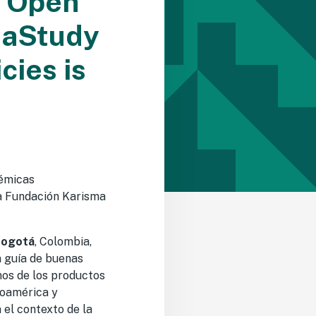
s Open
ia
Study
cies is
démicas
la Fundación Karisma
 Bogotá
, Colombia,
a guía de buenas
unos de los productos
noamérica y
 el contexto de la