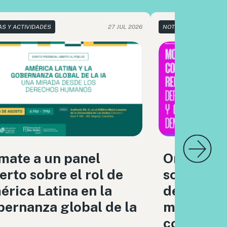
AS Y ACTIVIDADES
27 JUL 2026
NOTICIAS Y ACTIVIDA
mate a un panel
Organizac
erto sobre el rol de
sociedad c
rica Latina en la
debatimo
ernanza global de la
moderaci
contenido