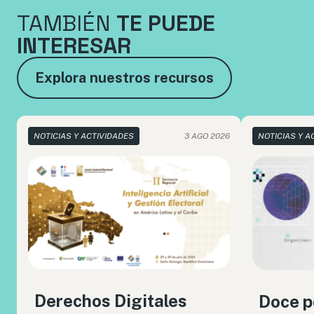
TAMBIÉN
TE PUEDE
INTERESAR
Explora nuestros recursos
NOTICIAS Y ACTIVIDADES
3 AGO 2026
NOTICIAS Y A
Derechos Digitales
Doce p