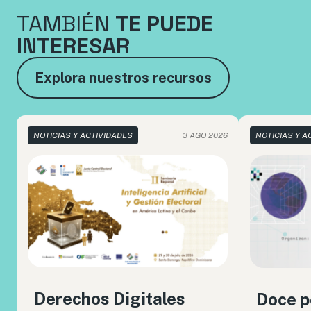
TAMBIÉN
TE PUEDE
INTERESAR
Explora nuestros recursos
NOTICIAS Y ACTIVIDADES
3 AGO 2026
NOTICIAS Y A
Derechos Digitales
Doce p