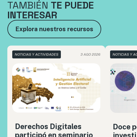
TAMBIÉN
TE PUEDE
INTERESAR
Explora nuestros recursos
NOTICIAS Y ACTIVIDADES
3 AGO 2026
NOTICIAS Y A
Derechos Digitales
Doce p
participó en seminario
invest