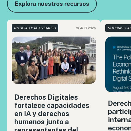
Explora nuestros recursos
NOTICIAS Y ACTIVIDADES
10 AGO 2026
NOTICIAS Y A
Derechos Digitales
Derech
fortalece capacidades
partic
en IA y derechos
intern
humanos junto a
econom
representantes del