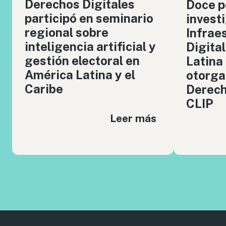
Derechos Digitales
Doce p
participó en seminario
invest
regional sobre
Infrae
inteligencia artificial y
Digita
gestión electoral en
Latina
América Latina y el
otorga
Caribe
Derech
CLIP
Leer más