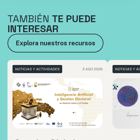
TAMBIÉN
TE PUEDE
INTERESAR
Explora nuestros recursos
NOTICIAS Y ACTIVIDADES
3 AGO 2026
NOTICIAS Y A