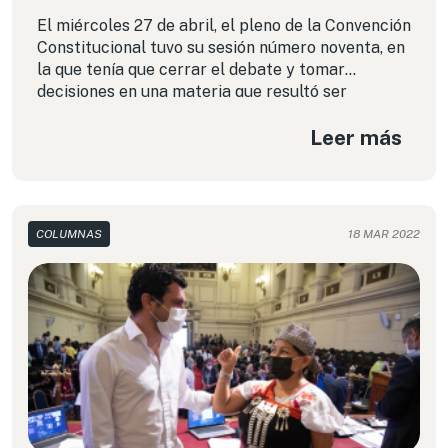
El miércoles 27 de abril, el pleno de la Convención
Constitucional tuvo su sesión número noventa, en
la que tenía que cerrar el debate y tomar
decisiones en una materia que resultó ser
inesperadamente polémica luego de una
Leer más
campaña del terror de las organizaciones de
gestión de derechos Ahora que el debate
constitucional ha terminado y tenemos un
borrador de la nueva constitución ¿Se propone
una norma mejor o peor que la de la Constitución
COLUMNAS
18 MAR 2022
de 1980? Te contamos en este análisis.