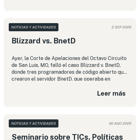
NOTICIAS Y ACTIVIDADES
2 SEP 2005
Blizzard vs. BnetD
Ayer, la Corte de Apelaciones del Octavo Circuito
de San Luis, MO, falló el caso Blizzard v. BnetD,
donde tres programadores de código abierto que
crearon el servidor BnetD, que operaba en
conjunto con Blizzard video games online, fueron
Leer más
demandados por Blizzard, -la compañía detrás de
Warcraft, Starcraft y varios otros exitosísimos
juegos para PC- por infracción de la DMCA
(Digital Millenium Copyright Act) y del EULA (End
user license agreement).
NOTICIAS Y ACTIVIDADES
30 AGO 2005
Seminario sobre TICs, Políticas