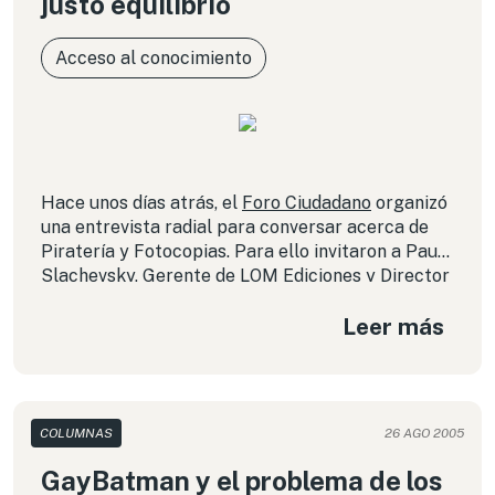
justo equilibrio
Acceso al conocimiento
Hace unos días atrás, el
Foro Ciudadano
organizó
una entrevista radial para conversar acerca de
Piratería y Fotocopias. Para ello invitaron a Paulo
Slachevsky, Gerente de
LOM Ediciones
y Director
de
Editores de Chile
; Juan Carlos Sáez, Director
Leer más
de la Coalición Chilena por la Diversidad Cultural;
Juan Antonio Durán, Coordinador Ejecutivo de la
Sociedad de Derechos Literarios (Sadel)
, y Daniel
Alvarez Valenzuela, Director Ejecutivo de
Derechos Digitales
.
COLUMNAS
26 AGO 2005
GayBatman y el problema de los