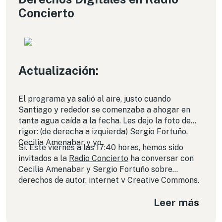
Concierto
Actualización:
El programa ya salió al aire, justo cuando
Santiago y rededor se comenzaba a ahogar en
tanta agua caída a la fecha. Les dejo la foto de
rigor: (de derecha a izquierda) Sergio Fortuño,
Cecilia Amenabar y yo.
Si. Este viernes a las 17:40 horas, hemos sido
invitados a la
Radio Concierto
ha conversar con
Cecilia Amenabar y Sergio Fortuño sobre
derechos de autor, internet y Creative Commons.
Los invitamos a sintonizar la radio (en el 88.5 para
Leer más
los que viven en Santiago) o a través de
internet
.