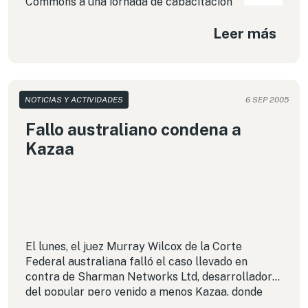
Commons a una jornada de capacitación
organizada por el
Colegio de
Leer más
Bibliotecarios de Chile A.G.
y el Sistema de
Bibliotecas de la
Universidad Alberto Hurtado
,
denominada «Movimiento Open Access (OA)”.
NOTICIAS Y ACTIVIDADES
6 SEP 2005
Fallo australiano condena a
Kazaa
El lunes, el juez Murray Wilcox de la Corte
Federal australiana falló el caso llevado en
contra de Sharman Networks Ltd, desarrollador
del popular pero venido a menos
Kazaa
, donde
resolvió si los demandados autorizaron o no la