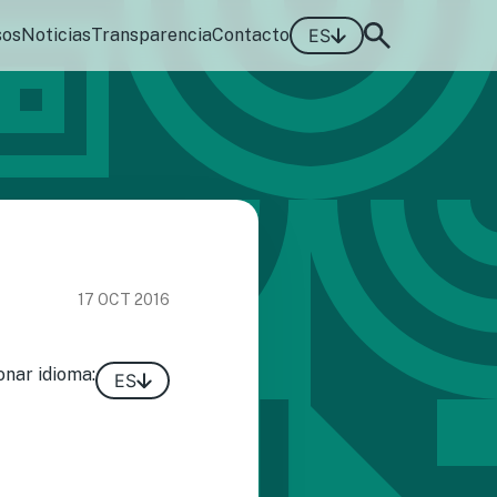
sos
Noticias
Transparencia
Contacto
ES
17 OCT 2016
onar idioma:
ES