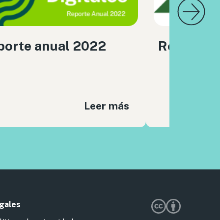
porte anual 2022
Reporte 
Leer más
gales