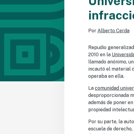
Univers
infracci
Por
Alberto Cerda
Repudio generalizado
2010 en la
Universid
llamado anónimo, un 
incautó el material 
operaba en ella.
La
comunidad univer
desproporcionada med
además de poner en 
propiedad intelectua
Por su parte, la aut
escuela de derecho, 