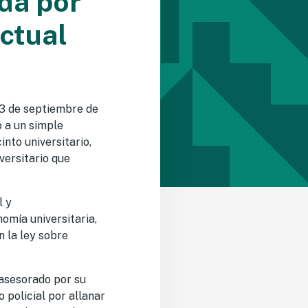
ada por
ectual
13 de septiembre de
o a un simple
nto universitario,
versitario que
l y
omía universitaria,
 la ley sobre
 asesorado por su
 policial por allanar