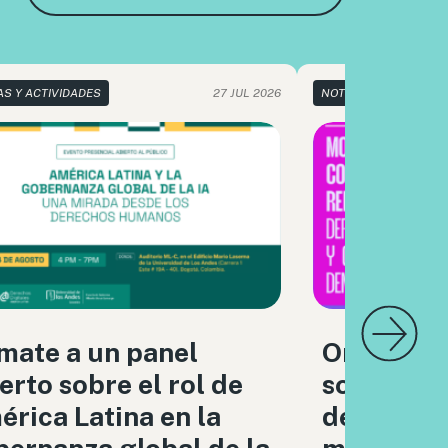
AS Y ACTIVIDADES
27 JUL 2026
NOTICIAS Y ACTIVIDA
mate a un panel
Organizac
erto sobre el rol de
sociedad c
rica Latina en la
debatimo