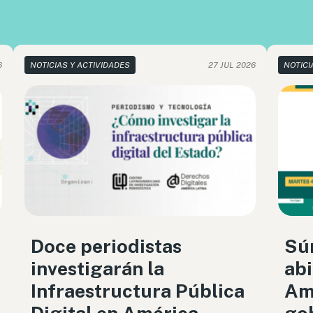
6
NOTICIAS Y ACTIVIDADES
27 JUL 2026
NOTICI
Doce periodistas
Sú
investigarán la
abi
Infraestructura Pública
Amé