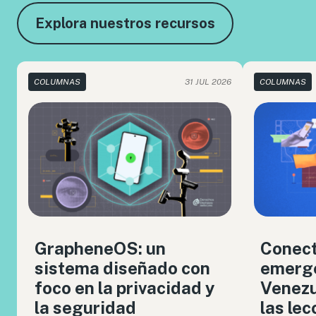
Explora nuestros recursos
COLUMNAS
31 JUL 2026
COLUMNAS
GrapheneOS: un
Conect
sistema diseñado con
emerge
foco en la privacidad y
Venezue
la seguridad
las le