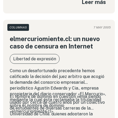
Leer más
son incluso más abusivas y restrictivas que la
propia ley norteamericana.
COLUMNAS
7 MAY 2005
elmercuriomiente.cl: un nuevo
caso de censura en Internet
Libertad de expresión
Como un desafortunado precedente hemos
calificado la decisión del juez arbitro que acogió
la demanda del consorcio empresarial
periodístico Agustín Edwards y Cia., empresa
propietaria del diario conservador «El Mercurio»,
El nombre de dominio en cuestión venía siendo
mediante la cual ésta reclamaba la titularidad
usado por cerca de cuatro años por un colectivo
sobre el nombre de dominio
de estudiantes de diversas carreras de la
«elmercuriomiente.cl».
Universidad de Chile, quienes adoptaron la