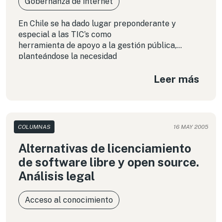
Gobernanza de internet
En Chile se ha dado lugar preponderante y
especial a las TIC’s como
herramienta de apoyo a la gestión pública,
planteándose la necesidad
de modernización tecnológica en forma
Leer más
transversal, y por ello se hace
necesario efectuar una revisión si dicha
institucionalidad
tecnológica, entendida como la infraestructura
electrónica del Estado
COLUMNAS
16 MAY 2005
regulado por un marco jurídico adecuado, puede
afectar o no garantías
Alternativas de licenciamiento
de software libre y open source.
Análisis legal
Acceso al conocimiento