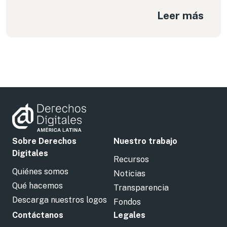
popular consigna del movimiento estudiantil de
Leer más
reforma universitaria de 1967 como un medio de
comunicación en torno a temáticas estudiantiles,
ante la falta de cobertura de la prensa sobre
temáticas propias, tal cual aconteció con los
hechos que dieron origen a la frase «el mercurio
miente» durante la década de los sesenta…
Sobre Derechos
Nuestro trabajo
Digitales
Recursos
Quiénes somos
Noticias
Qué hacemos
Transparencia
Descarga nuestros logos
Fondos
Contáctanos
Legales