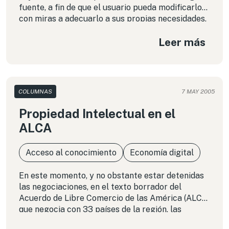
fuente, a fin de que el usuario pueda modificarlo
con miras a adecuarlo a sus propias necesidades,
junto con permitir su libre distribución e informar
Leer más
al usuario de los libertades que la licencia le
confiere. Por su parte, «open source» o «software
de código abierto» es aquél cuyo desarrollador ha
permitido acceder al código fuente, a efectos de
permitir la adopción de soluciones técnicas
COLUMNAS
7 MAY 2005
apropiadas. En los hechos, ambas opciones
suponen brindar acceso al código fuente, aun
Propiedad Intelectual en el
cuando para unos ello es imprescindible para
ALCA
garantizar nuestras libertades y para otros ello
sea resultado de la solución técnica más
Acceso al conocimiento
Economía digital
apropiada.
En este momento, y no obstante estar detenidas
las negociaciones, en el texto borrador del
Acuerdo de Libre Comercio de las América (ALCA)
que negocia con 33 países de la región, las
normas propuestas sobre propiedad intelectual