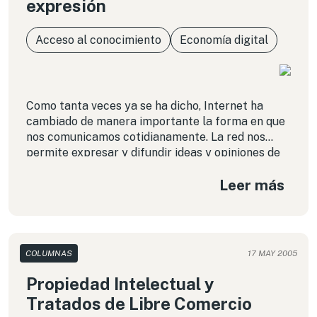
expresión
Acceso al conocimiento
Economía digital
Como tanta veces ya se ha dicho, Internet ha
cambiado de manera importante la forma en que
nos comunicamos cotidianamente. La red nos
permite expresar y difundir ideas y opiniones de
manera amplia, inmediata y a muy bajo costo. Son
Leer más
estas características las que han llevado a
algunos a afirmar a algunos que Internet tiene un
efecto democratizador muy importante al
conferir a los ciudadanos «de a pie» las mismas
posibilidades de ejercer su derecho a la libertad
COLUMNAS
17 MAY 2005
de expresión que los grandes grupos económicos.
Propiedad Intelectual y
Tratados de Libre Comercio