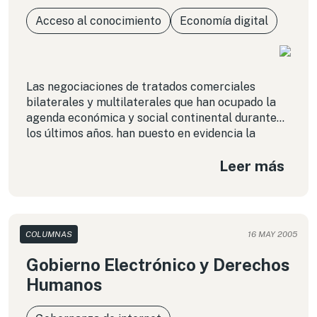
Acceso al conocimiento
Economía digital
Las negociaciones de tratados comerciales
bilaterales y multilaterales que han ocupado la
agenda económica y social continental durante
los últimos años, han puesto en evidencia la
importancia que reviste para los países
Leer más
desarrollados el establecimiento de un régimen
común de protección de los derechos de
propiedad intelectual, teniendo en consideración
la relevancia del comercio de licencias para las
COLUMNAS
16 MAY 2005
Gobierno Electrónico y Derechos
Humanos