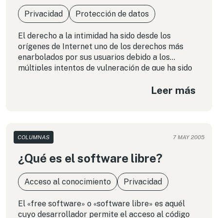
legislación interna».
Privacidad
Protección de datos
El derecho a la intimidad ha sido desde los
orígenes de Internet uno de los derechos más
enarbolados por sus usuarios debido a los
múltiples intentos de vulneración de que ha sido
objeto; el más reciente de ellos y de público
Leer más
conocimiento en nuestro país dice relación con
los funcionarios de la División de Concesiones del
MOP, cuyo correos eran íntegramente
respaldados sin mediar conocimiento ni mucho
menos autorización por parte de los afectados.
COLUMNAS
7 MAY 2005
¿Qué es el software libre?
Acceso al conocimiento
Privacidad
El «free software» o «software libre» es aquél
cuyo desarrollador permite el acceso al código