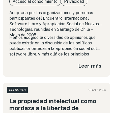
Acceso al conocimiento
Privacidad
Adoptada por las organizaciones y personas
participantes del Encuentro Internacional
Software Libre y Apropiación Social de Nuevas
Tecnologías, reunidas en Santiago de Chile –
Mayo de 2005.
Hemos acogido la diversidad de opiniones que
puede existir en la discusión de las políticas
públicas orientadas a la apropiación social del
software libre, y más allá de los principios
mínimos expuestos más abajo y que deben
Leer más
tenerse en cuenta por los gobiernos y la propia
comunidad, queremos subrayar la necesidad de
promover la adopción de decisiones públicas y
privadas que alienten el desarrollo y empleo de
software y tecnologías libres.
COLUMNAS
18 MAY 2005
La propiedad intelectual como
mordaza a la libertad de