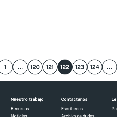
1
…
120
121
122
123
124
…
Nuestro trabajo
Contáctanos
Le
Recursos
Escríbenos
Po
Noticias
Archivo de dudas