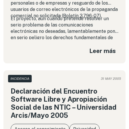
personales o de empresas y resguardo de los
usuarios de correo electrónicos de la propaganda
comercial no solicitada (
Boletín 3.796-07
).
El proyecto, aun cuando pretende resolver un
serio problema de las comunicaciones
electrónicas no deseadas, lamentablemente pone
en serio peligro los derechos fundamentales de
los usuarios de Internet, tales como el derecho a
Leer más
la información, la inviolabilidad de la
comunicaciones y el debido proceso legal.
INCIDENCIA
31 MAY 2005
Declaración del Encuentro
Software Libre y Apropiación
Social de las NTIC – Universidad
Arcis/Mayo 2005