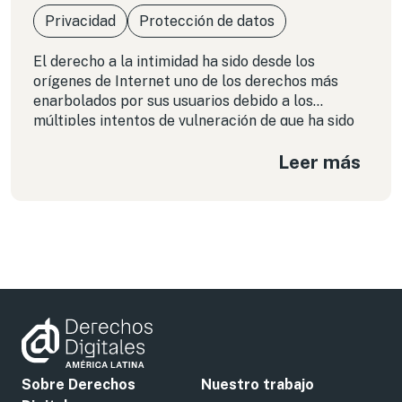
Privacidad
Protección de datos
El derecho a la intimidad ha sido desde los
orígenes de Internet uno de los derechos más
enarbolados por sus usuarios debido a los
múltiples intentos de vulneración de que ha sido
objeto; el más reciente de ellos y de público
Leer más
conocimiento en nuestro país dice relación con
los funcionarios de la División de Concesiones del
MOP, cuyo correos eran íntegramente
respaldados sin mediar conocimiento ni mucho
menos autorización por parte de los afectados.
Sobre Derechos
Nuestro trabajo