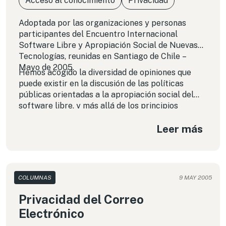
Acceso al conocimiento
Privacidad
Adoptada por las organizaciones y personas
participantes del Encuentro Internacional
Software Libre y Apropiación Social de Nuevas
Tecnologías, reunidas en Santiago de Chile –
Mayo de 2005.
Hemos acogido la diversidad de opiniones que
puede existir en la discusión de las políticas
públicas orientadas a la apropiación social del
software libre, y más allá de los principios
mínimos expuestos más abajo y que deben
Leer más
tenerse en cuenta por los gobiernos y la propia
comunidad, queremos subrayar la necesidad de
promover la adopción de decisiones públicas y
privadas que alienten el desarrollo y empleo de
software y tecnologías libres.
COLUMNAS
9 MAY 2005
Privacidad del Correo
Electrónico