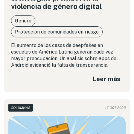
violencia de género digital
Género
Protección de comunidades en riesgo
El aumento de los casos de deepfakes en
escuelas de América Latina generan cada vez
mayor preocupación. Un análisis sobre apps de
Android evidenció la falta de transparencia,
sesgos en su desarrollo y un modelo de negocio
Leer más
que prioriza la monetización del abuso. Lejos de
ser un “error del sistema”, estas herramientas
fueron diseñadas para perpetuar violencia de
género digital.
COLUMNAS
17 OCT 2025