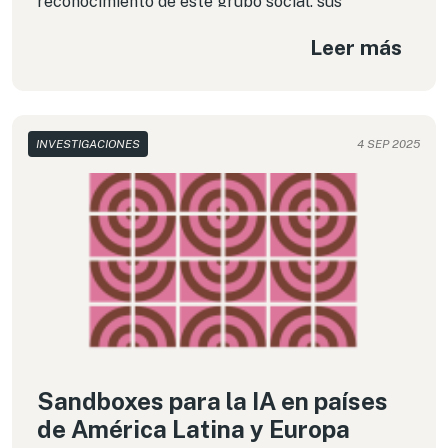
reconocimiento de este grupo social, sus
contribuciones a la sociedad y sus necesidades
Leer más
específicas. A propósito de esta efeméride, y en
el marco del mes de la concientización mundial
sobre la ciberseguridad, esta columna ofrece un
análisis que aborda la ausencia de las personas
mayores en las políticas de ciberseguridad en la
INVESTIGACIONES
4 SEP 2025
región, enfatizando en la importancia del acceso
significativo, seguro y autónomo a las tecnologías
para el ejercicio de los Derechos Humanos de
todas y todos.
Sandboxes para la IA en países
de América Latina y Europa