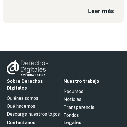
garantías democráticas, estos paquetes de leyes
Leer más
erosionan libertades, amenazan la privacidad y
exponen, aún más, a las poblaciones en situación
de vulnerabilidad.
Sobre Derechos
Nuestro trabajo
Digitales
Recursos
Quiénes somos
Noticias
Qué hacemos
Transparencia
Descarga nuestros logos
Fondos
Contáctanos
Legales