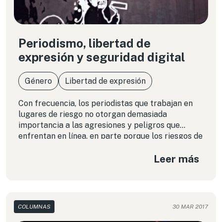
Periodismo, libertad de
expresión y seguridad digital
Género
Libertad de expresión
Con frecuencia, los periodistas que trabajan en
lugares de riesgo no otorgan demasiada
importancia a las agresiones y peligros que
enfrentan en línea, en parte porque los riesgos de
orden físico suelen parecer más urgentes e
Leer más
inmediatos, y la conexión entre ambos tipos de
peligro no siempre resulta evidente para el ojo
poco entrenado.
COLUMNAS
30 MAR 2017