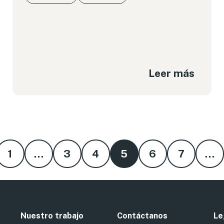
Leer más
1
…
3
4
5
6
7
…
Nuestro trabajo
Contáctanos
Le