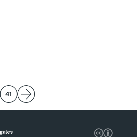
41
gales