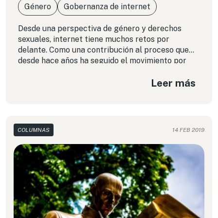
Género
Gobernanza de internet
Desde una perspectiva de género y derechos
sexuales, internet tiene muchos retos por
delante. Como una contribución al proceso que
desde hace años ha seguido el movimiento por
una internet feminista, queremos incidir sobre el
Leer más
diseño de la arquitectura de internet, en las capas
bajas e invisibles donde, sin darnos cuenta, se
moldean muchas de las capacidades que hoy
tenemos en la red.
COLUMNAS
14 FEB 2019