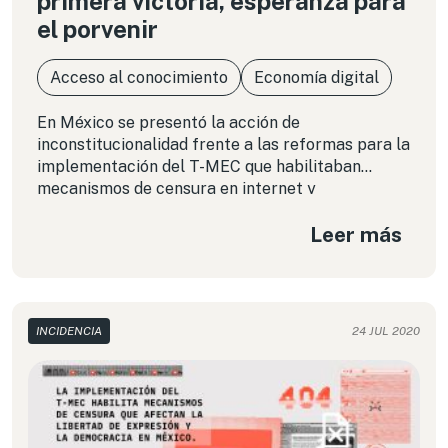
primera victoria, esperanza para
el porvenir
Acceso al conocimiento
Economía digital
En México se presentó la acción de
inconstitucionalidad frente a las reformas para la
implementación del T-MEC que habilitaban
mecanismos de censura en internet y
criminalización de usos legítimos de las
Leer más
tecnologías. Aunque esta es una gran noticia, aún
queda tramo por recorrer para defender los
derechos humanos también en los entornos
digitales.
INCIDENCIA
24 JUL 2020