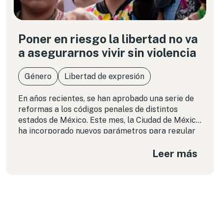
Poner en riesgo la libertad no va
a asegurarnos vivir sin violencia
Género
Libertad de expresión
En años recientes, se han aprobado una serie de
reformas a los códigos penales de distintos
estados de México. Este mes, la Ciudad de México
ha incorporado nuevos parámetros para regular
la violencia contra mujeres que se manifiesta en
Leer más
los entornos digitales; sin embargo, frente a un
discurso revictimizante y polarizado ¿cómo se
han abordado las posibles amenazas a los
derechos y libertades?