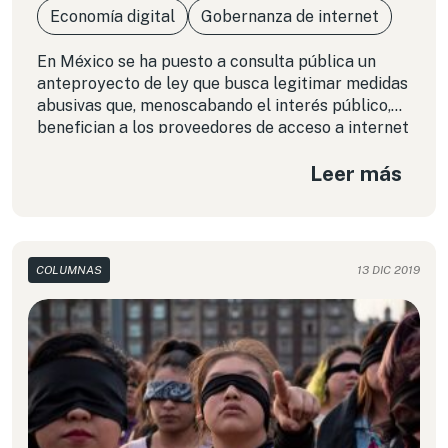
Economía digital
Gobernanza de internet
En México se ha puesto a consulta pública un
anteproyecto de ley que busca legitimar medidas
abusivas que, menoscabando el interés público,
benefician a los proveedores de acceso a internet
y sus socios comerciales. Además esta ley abriría
Leer más
la posibilidad a que el gobierno use internet como
una herramienta de censura y vigilancia de forma
legítima y sin restricciones.
COLUMNAS
13 DIC 2019