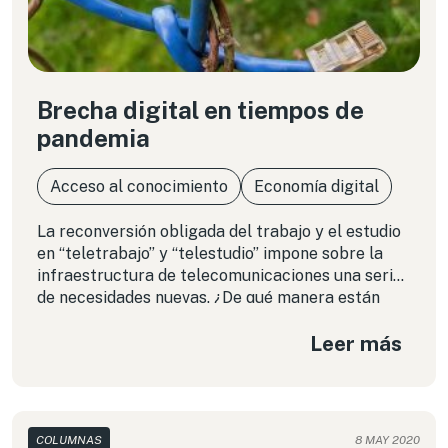
Brecha digital en tiempos de
pandemia
Acceso al conocimiento
Economía digital
La reconversión obligada del trabajo y el estudio
en “teletrabajo” y “telestudio” impone sobre la
infraestructura de telecomunicaciones una serie
de necesidades nuevas. ¿De qué manera están
respondiendo los gobiernos y los proveedores de
Leer más
conexión a internet a estas nuevas exigencias?
Revisamos el caso de Chile, México y Uruguay
COLUMNAS
8 MAY 2020