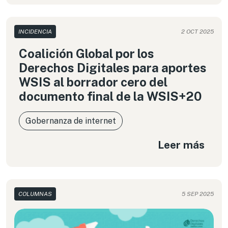
construcciones sociotécnicas que reflejan -y
amplifican- decisiones, sesgos y contextos.
INCIDENCIA
2 OCT 2025
Coalición Global por los
Derechos Digitales para aportes
WSIS al borrador cero del
documento final de la WSIS+20
Gobernanza de internet
Leer más
COLUMNAS
5 SEP 2025