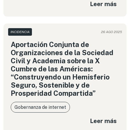
Leer más
quienes participan son, al mismo tiempo,
trabajadoras y dueñas, y donde las decisiones se
toman de manera colectiva. Un camino aún en
construcción, con dudas y aprendizajes, pero que
muestra que la cooperación, el cuidado y la
INCIDENCIA
26 AGO 2025
justicia social también pueden guiar la manera en
que hacemos tecnología.
Aportación Conjunta de
Organizaciones de la Sociedad
Civil y Academia sobre la X
Cumbre de las Américas:
“Construyendo un Hemisferio
Seguro, Sostenible y de
Prosperidad Compartida”
Gobernanza de internet
Leer más