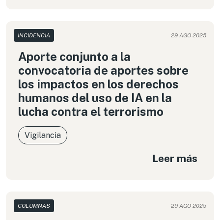
las opciones y prácticas actuales de gestión de
información personal. Nos preguntamos sobre
las implicaciones del uso de ciertas herramientas
INCIDENCIA
29 AGO 2025
presentadas como más eficientes, sobre nuestra
privacidad y cómo protegernos.
Aporte conjunto a la
convocatoria de aportes sobre
los impactos en los derechos
humanos del uso de IA en la
lucha contra el terrorismo
Vigilancia
Leer más
COLUMNAS
29 AGO 2025