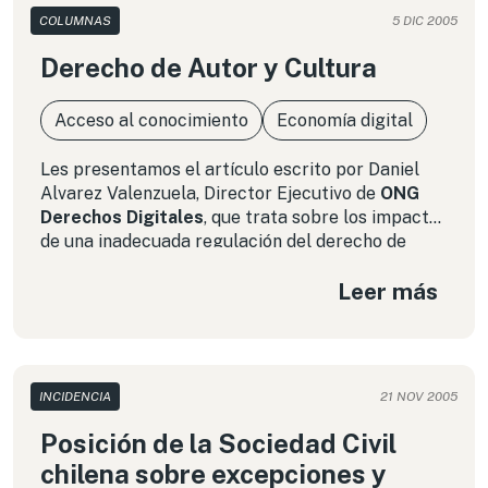
COLUMNAS
5 DIC 2005
Derecho de Autor y Cultura
Acceso al conocimiento
Economía digital
Les presentamos el artículo escrito por Daniel
Alvarez Valenzuela, Director Ejecutivo de
ONG
Derechos Digitales
, que trata sobre los impactos
de una inadecuada regulación del derecho de
autor en los proceso de creación y recreación
Leer más
cultural. Este artículo es parte del libro
«Los
derechos de propiedad intelectual y el libre
comercio»
que fue lanzado el 5 de diciembre de
2005 en el ex – Congreso Nacional de Chile.
INCIDENCIA
21 NOV 2005
Posición de la Sociedad Civil
chilena sobre excepciones y