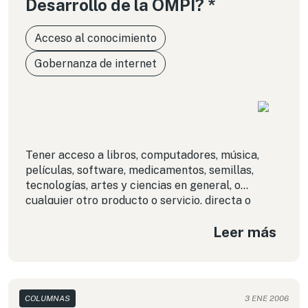
Desarrollo de la OMPI? *
Acceso al conocimiento
Gobernanza de internet
Tener acceso a libros, computadores, música,
películas, software, medicamentos, semillas,
tecnologías, artes y ciencias en general, o
cualquier otro producto o servicio, directa o
indirectamente protegido por la denominada
Leer más
propiedad intelectual (PI), está siendo
intensamente debatido en la
Organización
Mundial de la Propiedad Intelectual (OMPI)
, la
agencia especializada de la Organización de
Naciones Unidas (ONU).
COLUMNAS
3 ENE 2006