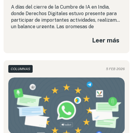
A días del cierre de la Cumbre de IA en India,
donde Derechos Digitales estuvo presente para
participar de importantes actividades, realizamos
un balance urgente. Las promesas de
participación de la sociedad civil, o del espacio
Leer más
para discusiones sobre regulación y futuro de la
IA con perspectiva de derechos, se esfumaron. En
cambio, lo que prevaleció fue un tono
tecnooptimista donde se favorecieron la agenda
y los negocios de las Big Tech.
COLUMNAS
5 FEB 2026