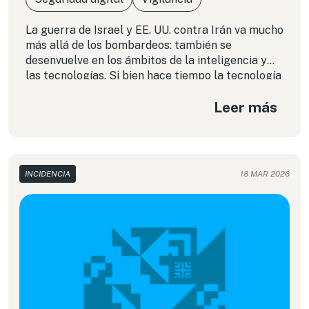
La guerra de Israel y EE. UU. contra Irán va mucho
más allá de los bombardeos: también se
desenvuelve en los ámbitos de la inteligencia y
las tecnologías. Si bien hace tiempo la tecnología
digital ya está presente en los aviones de caza y
Leer más
drones, estamos siendo testigos de su renovada
utilidad con fines bélicos. La intervención de
infraestructura estratégica como cámaras de
tráfico y de videovigilancia genera una nueva
alerta en ciberseguridad para todos los Estados.
INCIDENCIA
18 MAR 2026
¿Qué lecciones nos pueden dejar estos
acontecimientos para repensar los límites de la
seguridad y la soberanía nacional en América
Latina?