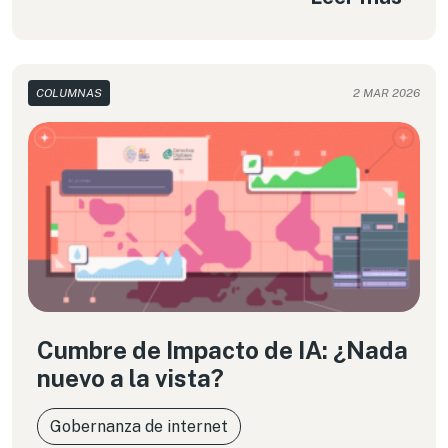
militares dejó hace mucho la ficción y es parte de
una dura realidad. Frente a tal escenario, resulta
urgente examinar cómo estas infraestructuras se
entrelazan con las dinámicas de violencia de
COLUMNAS
2 MAR 2026
género, especialmente en escenarios de guerra y
conflicto armado.
Cumbre de Impacto de IA: ¿Nada
nuevo a la vista?
Gobernanza de internet