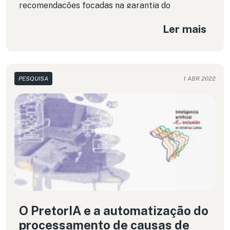
recomendações focadas na garantia do
acesso universal à internet de modo a viabilizar a
Ler mais
livre expressão e associação, o acesso
à informação, conhecimento, cultura e o exercício
de direitos econômicos e sociais de
maneira segura, respeitosa à privacidade, à
autonomia e livre de qualquer forma de
PESQUISA
1 ABR 2022
discriminação.
O PretorIA e a automatização do
processamento de causas de