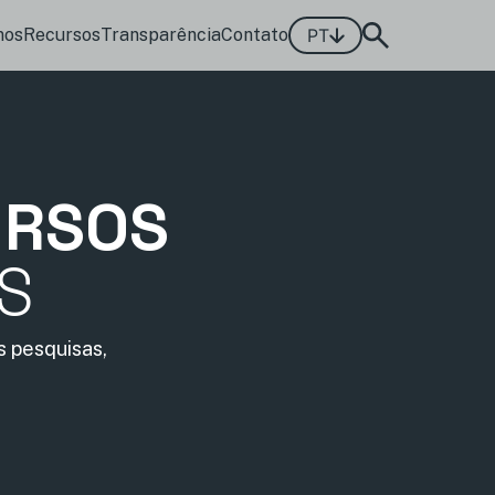
mos
Recursos
Transparência
Contato
PT
URSOS
IS
 pesquisas,