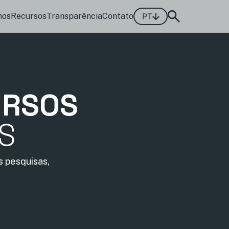
mos
Recursos
Transparência
Contato
PT
URSOS
IS
 pesquisas,