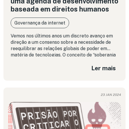
uma agenda de desenvolvimento
baseada em direitos humanos
Governança da internet
Vemos nos últimos anos um discreto avanço em
direção a um consenso sobre a necessidade de
reequilibrar as relações globais de poder em
matéria de tecnologias. O conceito de “soberania
tecnológica” ganhou destaque nos discursos de
Ler mais
autoridades governamentais e internacionais. Ao
mesmo tempo, surgiram novas oportunidades
para políticas fiscais que permitem compensar os
países pela extração de seus dados por parte de
algumas poucas empresas. Mesmo que algumas
23 JAN 2024
dessas reivindicações se restrinjam ao discurso (e
os países continuem oferecendo benefícios às
mesmas empresas para a exploração de recursos
a nível local), a aliança entre as Big Techs e o
governo de extrema direita dos Estados Unidos