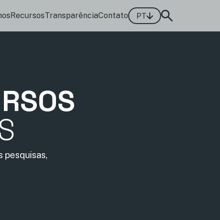
mos
Recursos
Transparência
Contato
PT
URSOS
IS
 pesquisas,