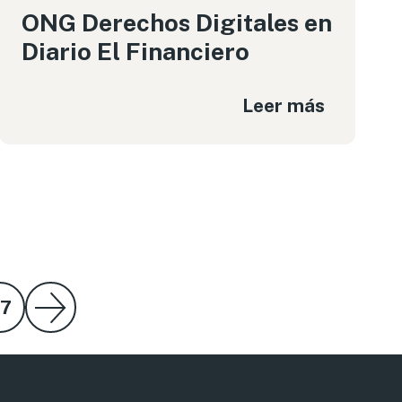
ONG Derechos Digitales en
Diario El Financiero
Leer más
gina siguiente
7