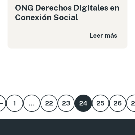
ONG Derechos Digitales en
Conexión Social
Leer más
nterior
1
…
22
23
24
25
26
Pá
2